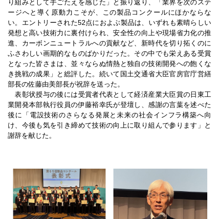
り組みとして手ごたえを感じた」と振り返り、「業界を次のステ
ージへと導く原動力こそが、この製品コンクールにほかならな
い。エントリーされた52点におよぶ製品は、いずれも素晴らしい
発想と高い技術力に裏付けられ、安全性の向上や現場省力化の推
進、カーボンニュートラルへの貢献など、新時代を切り拓くのに
ふさわしい画期的なものばかりだった。その中でも栄えある受賞
となった皆さまは、並々ならぬ情熱と独自の技術開発への飽くな
き挑戦の成果」と総評した。続いて国土交通省大臣官房官庁営繕
部長の佐藤由美部長が祝辞を送った。
表彰状授与の後には受賞者代表として経済産業大臣賞の日東工
業開発本部執行役員の伊藤裕幸氏が登壇し、感謝の言葉を述べた
後に「電設技術のさらなる発展と未来の社会インフラ構築へ向
け、今後も気を引き締めて技術の向上に取り組んで参ります」と
謝辞を献じた。