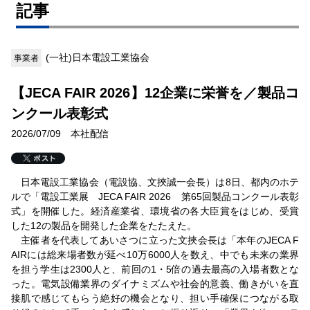
記事
(一社)日本電設工業協会
事業者
【JECA FAIR 2026】12企業に栄誉を／製品コ
ンクール表彰式
2026/07/09 本社配信
日本電設工業協会（電設協、文挾誠一会長）は8日、都内のホテ
ルで「電設工業展 JECA FAIR 2026 第65回製品コンクール表彰
式」を開催した。経済産業省、環境省の各大臣賞をはじめ、受賞
した12の製品を開発した企業をたたえた。
主催者を代表してあいさつに立った文挾会長は「本年のJECA F
AIRには総来場者数が延べ10万6000人を数え、中でも未来の業界
を担う学生は2300人と、前回の1・5倍の過去最高の入場者数とな
った。電気設備業界のダイナミズムや社会的意義、働きがいを直
接肌で感じてもらう絶好の機会となり、担い手確保につながる取