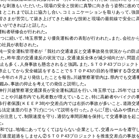
きな刺激もいただいた｡現場の安全と技術に真摯に向き合う姿勢に改め
まとこれまで以上に協力し合い､コミュニケーションを取りあって､強
｡皆さまが苦労して築き上げてきた確かな技術と現場の最前線で安全に
いができれば｣と話した｡
運転者研修会が行われた｡
つに続いて､埼玉県警より優良運転者の表彰が行われた｡また､会社か
の社員が表彰された｡
名純一安全運転管理者が『我社の交通違反と交通事故発生状況からの防
た｡昨年度の交通違反の状況では､交通違反全体が減少傾向だが､問題
止も多く､人身事故も懸念されると強調｡また､ＳＴＯＰ43プロジェクト
停止してから安全確認をすることでＳＴＯＰ43の目的を理解する③交
を今年の４月より発信したことを報告｡川越警察署管内は､県内でも交通
鑑み､事故の抑止を考えての発信と説明した｡
伸行川越警察署交通課長が安全運転講話を行い､埼玉県では､25年では
たことや川越市内でも死者数が増えていること､特に高齢者やバイクの
歩行者保護(ＫＥＥＰ38)や交差点内では右折の事故が多いこと､道路交
る法定速度の引き下げ)について説明を行った｡さらに｢思い込みや慣れ
分注意して､制限速度を守り､適切な車間距離を保持して交通事故を起
た｡
和では､地域にあってなくてはならない企業として､交通ルールを遵守
①速度超過をしません②ＳＴＯＰ43プロジェクトを推進交差点の事故