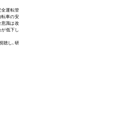
安全運転管
自転車の安
全意識は改
合が低下し
視聴し､研