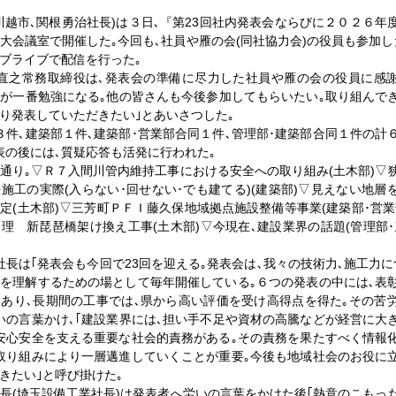
川越市､関根勇治社長)は３日､『第23回社内発表会ならびに２０２６年
大会議室で開催した｡今回も､社員や雁の会(同社協力会)の役員も参加し
ブライブで配信を行った｡
畑直之常務取締役は､発表会の準備に尽力した社員や雁の会の役員に感
人が一番勉強になる｡他の皆さんも今後参加してもらいたい｡取り組んで
り発表していただきたい｣とあいさつした｡
３件､建築部１件､建築部･営業部合同１件､管理部･建築部合同１件の計
表の後には､質疑応答も活発に行われた｡
通り｡▽Ｒ７入間川管内維持工事における安全への取り組み(土木部)▽
施工の実際(入らない･回せない･でも建てる)(建築部)▽見えない地層
定(土木部)▽三芳町ＰＦＩ藤久保地域拠点施設整備等事業(建築部･営業
理 新琵琶橋架け換え工事(土木部)▽今現在､建設業界の話題(管理部･
社長は｢発表会も今回で23回を迎える｡発表会は､我々の技術力､施工力に
を理解するための場として毎年開催している｡６つの発表の中には､表
あり､長期間の工事では､県から高い評価を受け高得点を得た｡その苦
いの言葉かけ､｢建設業界には､担い手不足や資材の高騰などが経営に大
安心安全を支える重要な社会的責務がある｡その責務を果たすべく情報
取り組みにより一層邁進していくことが重要｡今後も地域社会のお役に
きたい｣と呼び掛けた｡
長(埼玉設備工業社長)は発表者へ労いの言葉をかけた後｢熱意のこもっ