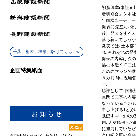
初雁興業(本社＝
者研修会』を本社
年同様ユーチュー
発表に先立ち､
後､｢発表をする
落ち着いてしっか
発表では､土木部
千葉、栃木、神奈川版はこちら
れ､それぞれの発
発表の内容は次の
挑む木造ＳＥ工法
企画特集紙面
ためのマシンの選
６カ月間の現場管
ー｡
総評として､関根
員間で工事の内容
なっているものも
申し上げる｣と労
お 知 ら せ
及ぼす中､地域の
用､人材確保への
に努力していただ
有山紀之雁の会会
夏季休業のお知らせ(8/11～8/16)