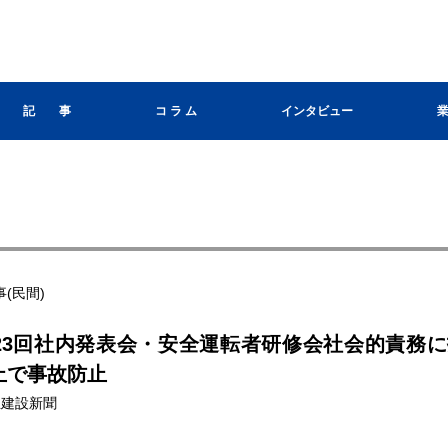
記 事
コ ラ ム
インタビュー
(民間)
23回社内発表会・安全運転者研修会社会的責務
止で事故防止
埼玉建設新聞