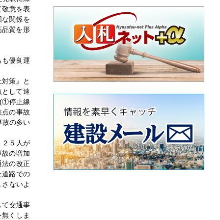
て敬意を表
固な関係を
高品質を形
らも優良運
止対策』と
点として速
(①停止線
差点の事故
事故の多い
１２５人が
事故の増加
通法の改正
た道路での
こさないよ
して交通事
を無くしま