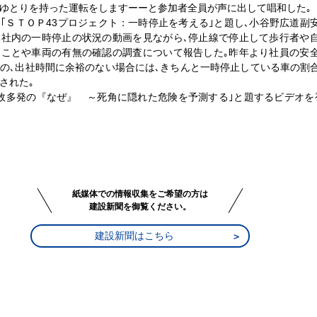
ゆとりを持った運転をしますーーと参加者全員が声に出して唱和した｡
｢ＳＴＯＰ43プロジェクト：一時停止を考える｣と題し､小谷野広道副
本社内の一時停止の状況の動画を見ながら､停止線で停止して歩行者や
ることや車両の有無の確認の調査について報告した｡昨年より社員の安
の､出社時間に余裕のない場合には､きちんと一時停止している車の割
された｡
故多発の『なぜ』 ～死角に隠れた危険を予測する｣と題するビデオを
紙媒体での情報収集をご希望の方は
建設新聞を御覧ください。
建設新聞はこちら