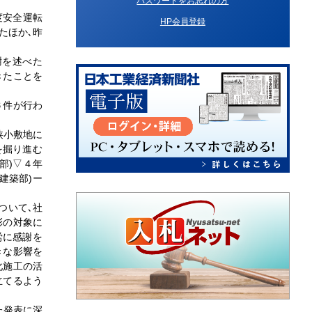
パスワードをお忘れの方
度安全運転
HP会員登録
たほか､昨
謝を述べた
きたことを
６件が行わ
狭小敷地に
を掘り進む
部)▽４年
建築部)ー
ついて､社
彰の対象に
労に感謝を
きな影響を
化施工の活
立てるよう
た発表に深