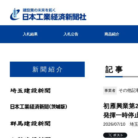
入札結果
入札公告
商品紹介
記事
新 聞 紹 介
その他記事
事業者
初雁興業第
発揮一時停
2026/07/10 