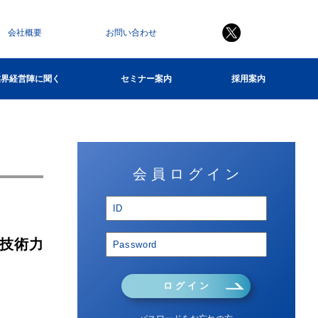
会社概要
お問い合わせ
業界経営陣に聞く
セミナー案内
採用案内
会 員 ロ グ イ ン
に技術力
ロ グ イ ン