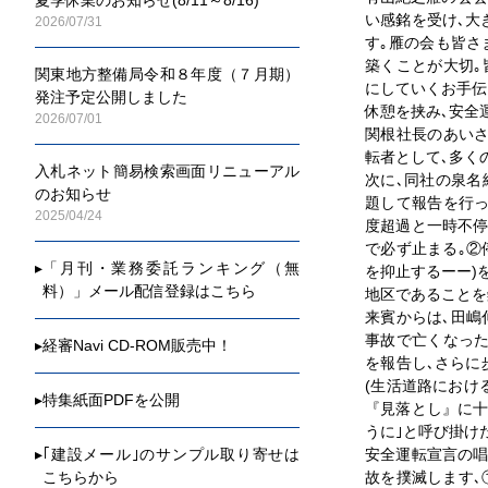
い感銘を受け､大
2026/07/31
す｡雁の会も皆さ
築くことが大切
関東地方整備局令和８年度（７月期）
にしていくお手伝
発注予定公開しました
休憩を挟み､安全
2026/07/01
関根社長のあいさ
転者として､多く
入札ネット簡易検索画面リニューアル
次に､同社の泉
のお知らせ
題して報告を行っ
2025/04/24
度超過と一時不停
で必ず止まる｡②
▸
「月刊・業務委託ランキング（無
を抑止するーー)
料）」メール配信登録はこちら
地区であることを
来賓からは､田嶋
事故で亡くなっ
▸
経審Navi CD-ROM販売中！
を報告し､さらに
(生活道路におけ
▸
特集紙面PDFを公開
『見落とし』に十
うに｣と呼び掛け
▸
｢建設メール｣のサンプル取り寄せは
安全運転宣言の唱
こちらから
故を撲滅します､