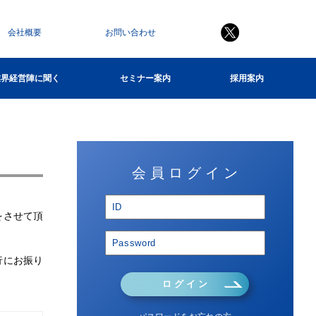
会社概要
お問い合わせ
業界経営陣に聞く
セミナー案内
採用案内
会 員 ロ グ イ ン
をさせて頂
行にお振り
ロ グ イ ン