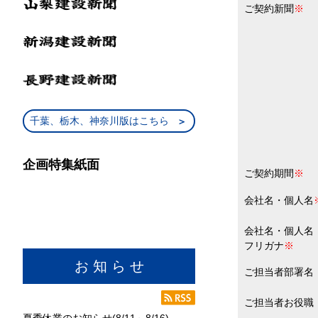
ご契約新聞
※
千葉、栃木、神奈川版はこちら
企画特集紙面
ご契約期間
※
会社名・個人名
会社名・個人名
フリガナ
※
お 知 ら せ
ご担当者部署名
ご担当者お役職
夏季休業のお知らせ(8/11～8/16)