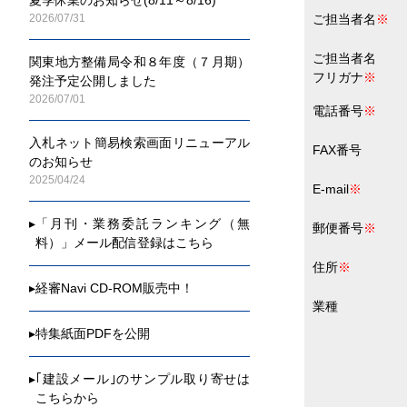
2026/07/31
ご担当者名
※
ご担当者名
関東地方整備局令和８年度（７月期）
フリガナ
※
発注予定公開しました
2026/07/01
電話番号
※
入札ネット簡易検索画面リニューアル
FAX番号
のお知らせ
2025/04/24
E-mail
※
▸
「月刊・業務委託ランキング（無
郵便番号
※
料）」メール配信登録はこちら
住所
※
▸
経審Navi CD-ROM販売中！
業種
▸
特集紙面PDFを公開
▸
｢建設メール｣のサンプル取り寄せは
こちらから