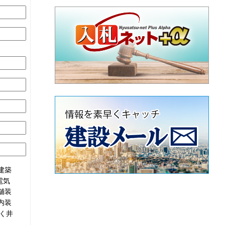
建築
電気
舗装
内装
く井