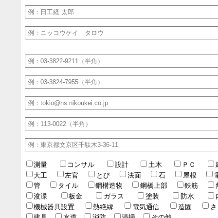
測量
コンサル
設計
土木
ＰＣ
大工
左官
とび
法面
石
屋根
管
タイル
鋼構造物
鋼橋上部
鉄筋
浚渫
板金
ガラス
塗装
防水
機械器具設置
熱絶縁
電気通信
造園
さ
建具
水道
消防
清掃
その他