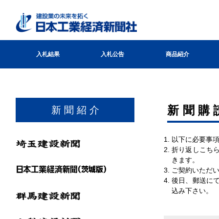
入札結果
入札公告
商品紹介
新聞購
新 聞 紹 介
1. 以下に必要
2. 折り返しこ
きます。
3. ご契約いた
4. 後日、郵送
込み下さい。