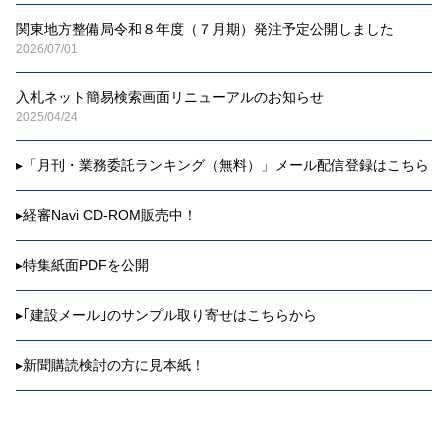
関東地方整備局令和８年度（７月期）発注予定公開しました
2026/07/01
入札ネット簡易検索画面リニューアルのお知らせ
2025/04/24
▸
「月刊・業務委託ランキング（無料）」メール配信登録はこちら
▸
経審Navi CD-ROM販売中！
▸
特集紙面PDFを公開
▸
｢建設メール｣のサンプル取り寄せはこちらから
▸
新聞購読検討の方に見本紙！