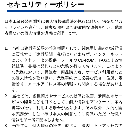
セキュリティーポリシー
日本工業経済新聞社は個人情報保護法の施行に伴い、法令及びガ
イドラインを遵守し、確実な 実行及び継続的な改善を行い、購読
者様などの個人情報を適切に管理します。
1. 当社は建設産業界の報道機関として、関東甲信越の地域経済
に貢献する「建設新聞」発行にとどまらず、インターネット
による入札データの提供、メールやCD-ROM、FAXによる情
報提供、書籍の発刊などの業務を行っております。このよう
な業務において、購読者、商品購入者、サービス利用者など
の個人情報を取り扱い、業務手続きに必要な氏名、住所、電
話番号、メールアドレス等の情報をお聞きする場合がありま
す。
2. 当社では、各種商品やサービスの提供と改善、新商品やサー
ビスの開発などを目的として、個人情報をアンケート、案内
書等の送付に利用する場合があります。それ以外、法的な開
示義務が生じない限り本人の同意なくご提供いただいた個人
情報を第三者に開示しません。
3. 当社では、個人情報の紛失、改ざん、漏洩、不正アクセス等