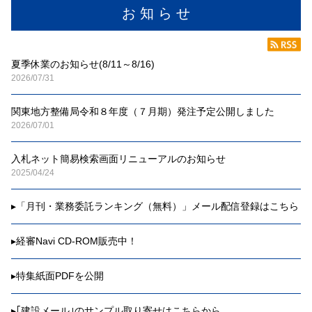
お 知 ら せ
夏季休業のお知らせ(8/11～8/16)
2026/07/31
関東地方整備局令和８年度（７月期）発注予定公開しました
2026/07/01
入札ネット簡易検索画面リニューアルのお知らせ
2025/04/24
▸
「月刊・業務委託ランキング（無料）」メール配信登録はこちら
▸
経審Navi CD-ROM販売中！
▸
特集紙面PDFを公開
▸
｢建設メール｣のサンプル取り寄せはこちらから