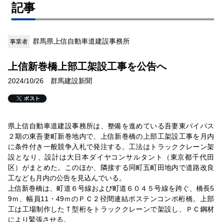
記事
群馬県上信自動車道建設事務所
事業者
上信新巻橋上部工架設工事を公告へ
2024/10/26 群馬建設新聞
県上信自動車道建設事務所は、整備を進めている吾妻東バイパス
２期の東吾妻町新巻地内で、上信新巻橋の上部工架設工事を月内
に条件付き一般競争入札で発注する。工法はトラッククレーン架
設となり、設計は大日本ダイヤコンサルタント（東京都千代田
区）がまとめた。このほか、隣接する同町五町田地内で道路改良
工なども月内の公告を見込んでいる。
上信新巻橋は、町道６号線および町道６０４５号線を跨ぐ、橋長5
9ｍ、幅員11・49ｍのＰＣ２径間連結ポステンコンポ桁橋。上部
工は工場制作したＴ型桁をトラッククレーンで架設し、ＰＣ鋼材
により緊張させる。