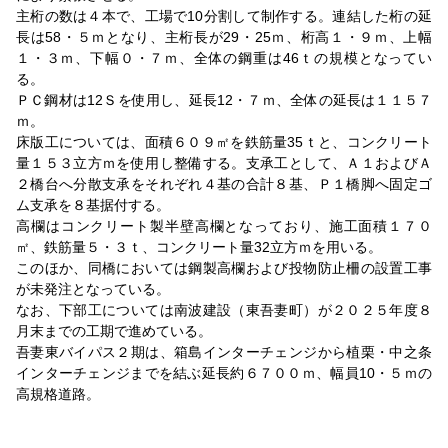
主桁の数は４本で、工場で10分割して制作する。連結した桁の延
長は58・５ｍとなり、主桁長が29・25ｍ、桁高１・９ｍ、上幅
１・３ｍ、下幅０・７ｍ、全体の鋼重は46ｔの規模となってい
る。
ＰＣ鋼材は12Ｓを使用し、延長12・７ｍ、全体の延長は１１５７
ｍ。
床版工については、面積６０９㎡を鉄筋量35ｔと、コンクリート
量１５３立方ｍを使用し整備する。支承工として、Ａ１およびＡ
２橋台へ分散支承をそれぞれ４基の合計８基、Ｐ１橋脚へ固定ゴ
ム支承を８基据付する。
高欄はコンクリート製半壁高欄となっており、施工面積１７０
㎡、鉄筋量５・３ｔ、コンクリート量32立方ｍを用いる。
このほか、同橋においては鋼製高欄および投物防止柵の設置工事
が未発注となっている。
なお、下部工については南波建設（東吾妻町）が２０２５年度８
月末までの工期で進めている。
吾妻東バイパス２期は、箱島インターチェンジから植栗・中之条
インターチェンジまでを結ぶ延長約６７００ｍ、幅員10・５ｍの
高規格道路。