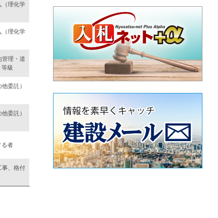
入（理化学
入（理化学
地管理・道
Ａ等級
の他委託）
の他委託）
する者
工事、格付