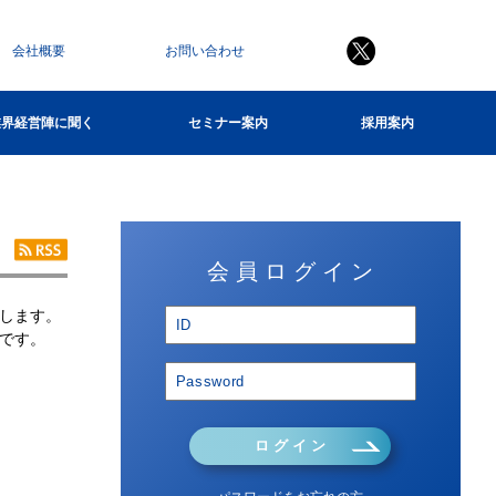
会社概要
お問い合わせ
業界経営陣に聞く
セミナー案内
採用案内
会 員 ロ グ イ ン
します。
です。
ロ グ イ ン