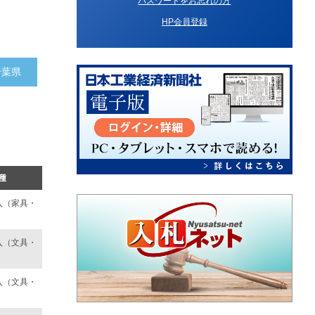
パスワードをお忘れの方
HP会員登録
千葉県
種
入（家具・
入（文具・
）
入（文具・
）