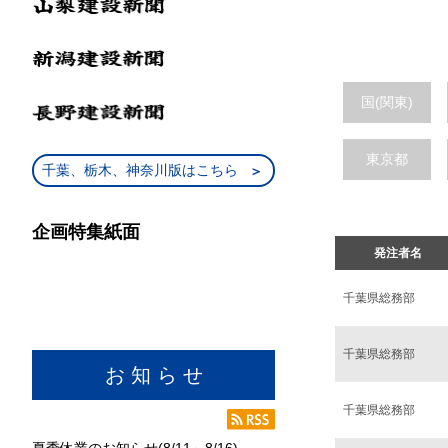
国(関東)
東京都
千葉、栃木、神奈川版はこちら
企画特集紙面
発注者名
千葉県総務部
千葉県総務部
お 知 ら せ
千葉県総務部
夏季休業のお知らせ(8/11～8/16)