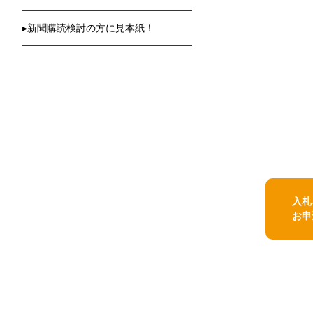
▸
新聞購読検討の方に見本紙！
入札
お申