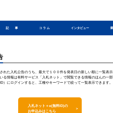
記 事
コ ラ ム
インタビュー
告
された入札公告のうち、最大で１００件を発表日の新しい順に一覧表示
いる情報は有料サービス「入札ネット」で閲覧できる情報のほんの一部
ID）にログインすると、工種やキーワードで絞って一覧表示できます。
入札ネット＋α(無料ID)の
お申込みはこちら