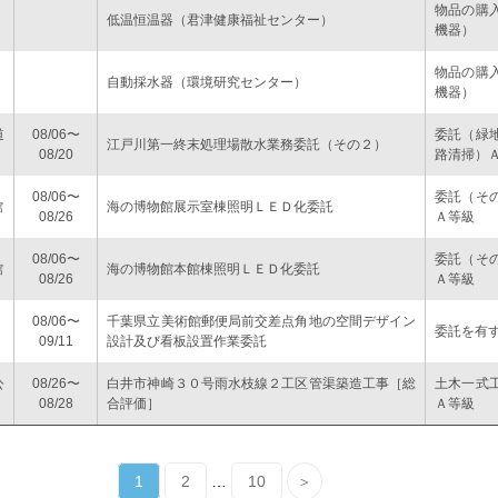
物品の購
低温恒温器（君津健康福祉センター）
機器）
物品の購
自動採水器（環境研究センター）
機器）
道
08/06〜
委託（緑
江戸川第一終末処理場散水業務委託（その２）
08/20
路清掃）
08/06〜
委託（そ
館
海の博物館展示室棟照明ＬＥＤ化委託
08/26
Ａ等級
08/06〜
委託（そ
館
海の博物館本館棟照明ＬＥＤ化委託
08/26
Ａ等級
08/06〜
千葉県立美術館郵便局前交差点角地の空間デザイン
委託を有
09/11
設計及び看板設置作業委託
公
08/26〜
白井市神崎３０号雨水枝線２工区管渠築造工事［総
土木一式
08/28
合評価］
Ａ等級
1
2
…
10
＞