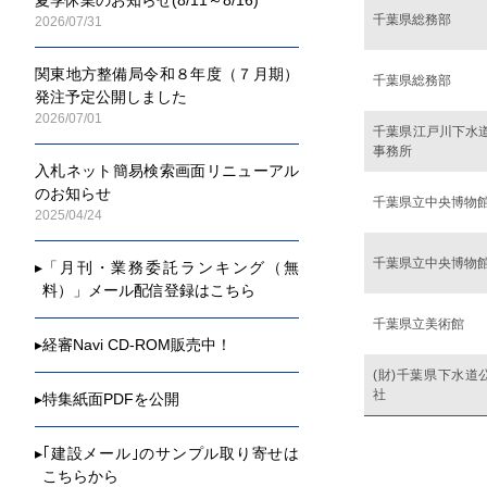
千葉県総務部
2026/07/31
関東地方整備局令和８年度（７月期）
千葉県総務部
発注予定公開しました
2026/07/01
千葉県江戸川下水
事務所
入札ネット簡易検索画面リニューアル
のお知らせ
千葉県立中央博物
2025/04/24
千葉県立中央博物
▸
「月刊・業務委託ランキング（無
料）」メール配信登録はこちら
千葉県立美術館
▸
経審Navi CD-ROM販売中！
(財)千葉県下水道
社
▸
特集紙面PDFを公開
▸
｢建設メール｣のサンプル取り寄せは
こちらから