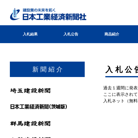
入札結果
入札公告
商品紹介
入札公
新 聞 紹 介
過去１週間に発表
ここに表示されて
入札ネット（無料