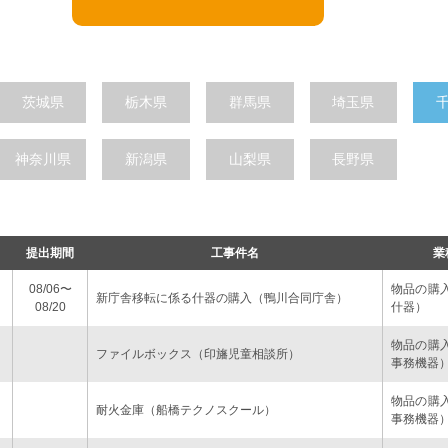
茨城県
栃木県
群馬県
埼玉県
神奈川県
新潟県
山梨県
長野県
提出期間
工事件名
業
08/06〜
物品の購
新庁舎移転に係る什器の購入（鴨川合同庁舎）
08/20
什器）
物品の購
ファイルボックス（印旛児童相談所）
事務機器
物品の購
耐火金庫（船橋テクノスクール）
事務機器