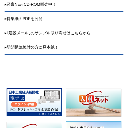
▸
経審Navi CD-ROM販売中！
▸
特集紙面PDFを公開
▸
｢建設メール｣のサンプル取り寄せはこちらから
▸
新聞購読検討の方に見本紙！