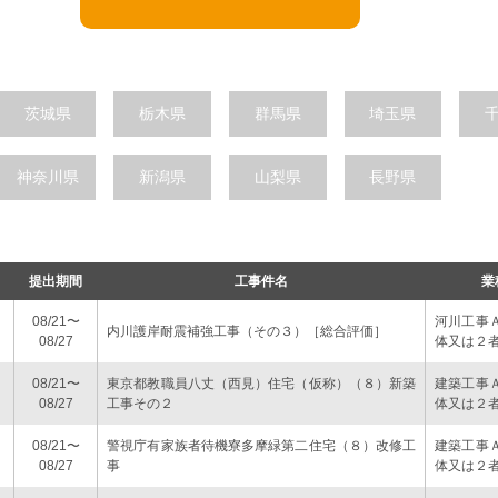
茨城県
栃木県
群馬県
埼玉県
神奈川県
新潟県
山梨県
長野県
提出期間
工事件名
業
08/21〜
河川工事
内川護岸耐震補強工事（その３）［総合評価］
08/27
体又は２
08/21〜
東京都教職員八丈（西見）住宅（仮称）（８）新築
建築工事
08/27
工事その２
体又は２
08/21〜
警視庁有家族者待機寮多摩緑第二住宅（８）改修工
建築工事
08/27
事
体又は２