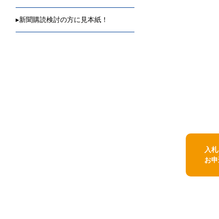
▸
新聞購読検討の方に見本紙！
入札
お申