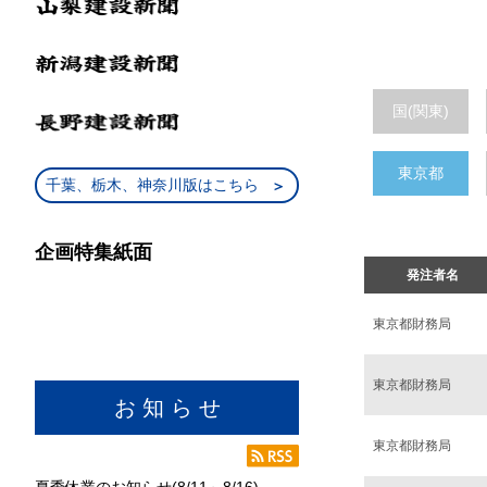
国(関東)
東京都
千葉、栃木、神奈川版はこちら
企画特集紙面
発注者名
東京都財務局
東京都財務局
お 知 ら せ
東京都財務局
夏季休業のお知らせ(8/11～8/16)