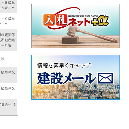
Ａ～Ｂ級単
～３者ＪＶ
Ａ～Ｃ級単
者ＪＶ
償鑑定関係
（不動産鑑
Ａ～Ｃ級
設置
Ａ級単体又
Ｖ
Ａ級単体又
Ｖ
（集合住宅
）