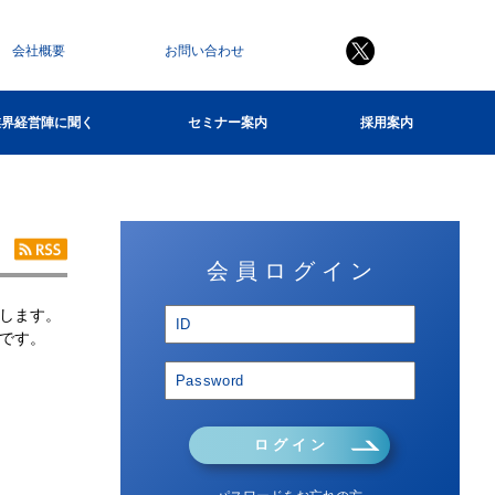
会社概要
お問い合わせ
業界経営陣に聞く
セミナー案内
採用案内
会 員 ロ グ イ ン
します。
です。
ロ グ イ ン