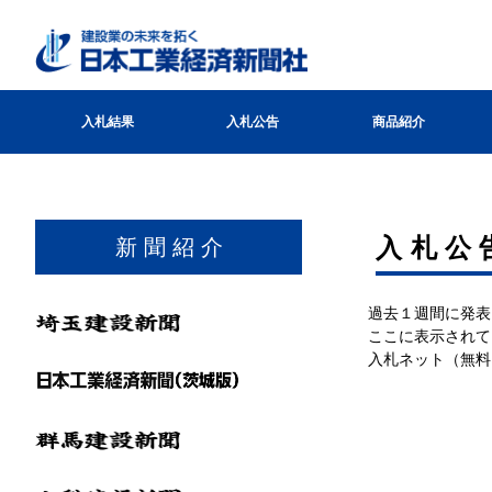
入札結果
入札公告
商品紹介
入札公
新 聞 紹 介
過去１週間に発表
ここに表示されて
入札ネット（無料