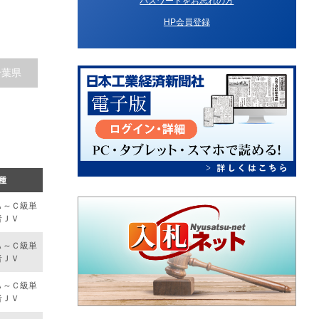
パスワードをお忘れの方
HP会員登録
千葉県
種
Ａ～Ｃ級単
者ＪＶ
Ａ～Ｃ級単
者ＪＶ
Ａ～Ｃ級単
者ＪＶ