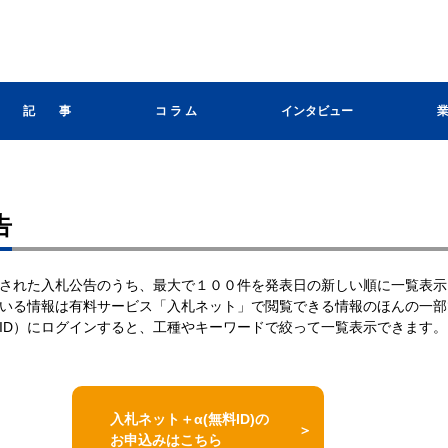
記 事
コ ラ ム
インタビュー
告
された入札公告のうち、最大で１００件を発表日の新しい順に一覧表示
いる情報は有料サービス「入札ネット」で閲覧できる情報のほんの一部
ID）にログインすると、工種やキーワードで絞って一覧表示できます。
入札ネット＋α(無料ID)の
お申込みはこちら