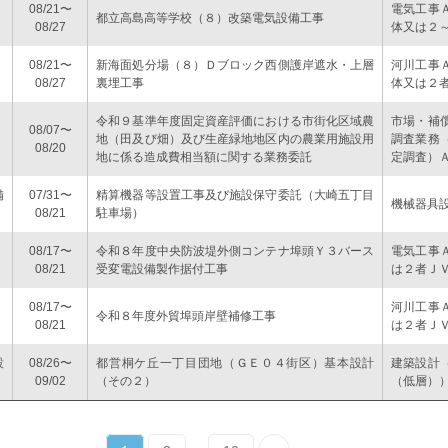
08/21〜
電気工事
都立高島高等学校（８）改築電気設備工事
08/27
体又は２
08/21〜
新海面処分場（８）Ｄブロック西側護岸遮水・上層
河川工事
08/27
裏埋工事
体又は２
令和９基準年度固定資産評価における市街化区域農
市場・補
08/07〜
地（田及び畑）及び生産緑地地区内の農業用施設用
調査業務
08/20
地に係る造成費相当額に関する業務委託
定調査）
備
07/31〜
精算機器等設置工事及び施設保守委託（大崎五丁目
機械器具
08/21
駐車場）
08/17〜
令和８年度中央防波堤外側コンテナ埠頭Ｙ３バース
電気工事
08/21
受変電設備製作据付工事
は２者Ｊ
08/17〜
河川工事
令和８年度外貿埠頭岸壁補修工事
08/21
は２者Ｊ
設
08/26〜
都営桐ケ丘一丁目団地（ＧＥ０４街区）基本設計
建築設計
09/02
（その２）
（低層）