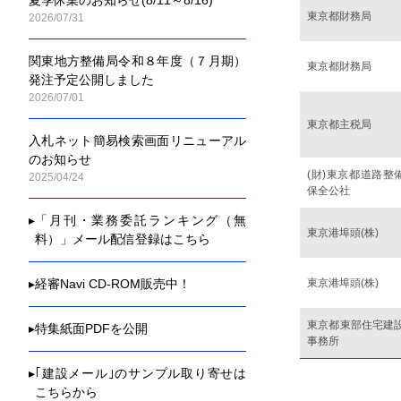
東京都財務局
2026/07/31
関東地方整備局令和８年度（７月期）
東京都財務局
発注予定公開しました
2026/07/01
東京都主税局
入札ネット簡易検索画面リニューアル
のお知らせ
(財)東京都道路整
2025/04/24
保全公社
▸
「月刊・業務委託ランキング（無
東京港埠頭(株)
料）」メール配信登録はこちら
東京港埠頭(株)
▸
経審Navi CD-ROM販売中！
東京都東部住宅建
▸
特集紙面PDFを公開
事務所
▸
｢建設メール｣のサンプル取り寄せは
こちらから