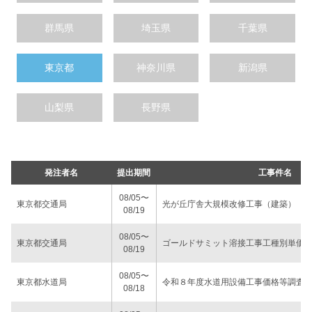
群馬県
埼玉県
千葉県
東京都
神奈川県
新潟県
山梨県
長野県
発注者名
提出期間
工事件名
08/05〜
東京都交通局
光が丘庁舎大規模改修工事（建築）
08/19
08/05〜
東京都交通局
ゴールドサミット溶接工事工種別単価
08/19
08/05〜
東京都水道局
令和８年度水道用設備工事価格等調査
08/18