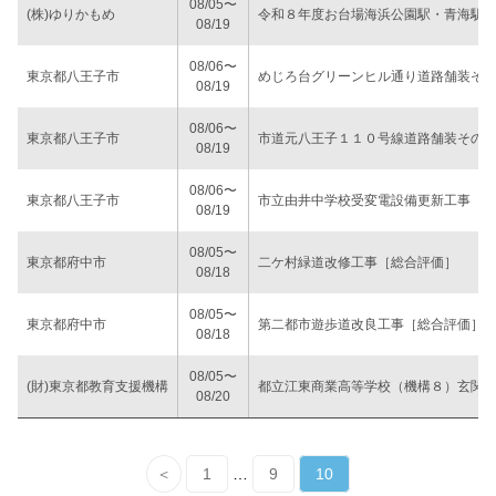
08/05〜
(株)ゆりかもめ
令和８年度お台場海浜公園駅・青海駅
08/19
08/06〜
東京都八王子市
めじろ台グリーンヒル通り道路舗装そ
08/19
08/06〜
東京都八王子市
市道元八王子１１０号線道路舗装その
08/19
08/06〜
東京都八王子市
市立由井中学校受変電設備更新工事［
08/19
08/05〜
東京都府中市
二ケ村緑道改修工事［総合評価］
08/18
08/05〜
東京都府中市
第二都市遊歩道改良工事［総合評価］
08/18
08/05〜
(財)東京都教育支援機構
都立江東商業高等学校（機構８）玄関
08/20
＜
1
…
9
10