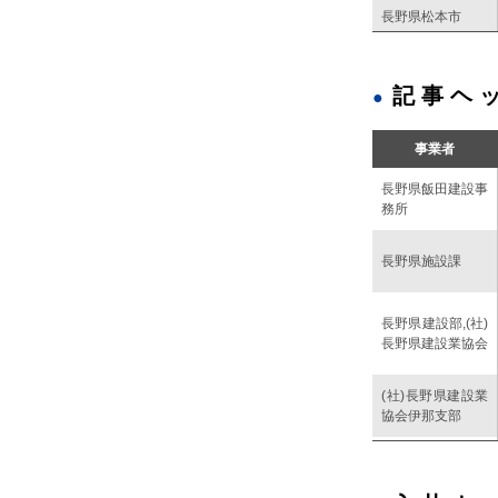
長野県松本市
長野県松本市
記事ヘ
事業者
長野県飯田建設事
務所
長野県施設課
長野県建設部,(社)
長野県建設業協会
(社)長野県建設業
協会伊那支部
長野県上田市