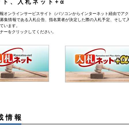
ット、入札ネット+α
技術提案型で９月／106ｍのコンポ橋上
2026/07/25
長野建設新
部工／土木1021点以上、地域要件なし
報オンラインサービスサイト（パソコンからインターネット経由でアク
募集情報である入札公告、指名業者が決定した際の入札予定、そして
第１期解体を９月／６月補正で4.3億円
2026/07/24
長野建設新
ています。
措置／赤穂総合学科新校
ナーをクリックしてください。
載情報