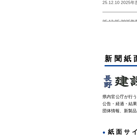
25.12.10 20
25.12.05 20
25.11.26 20
新聞紙
25.11.21 2
25.10.29 20
県内官公庁が行
25.10.22 20
公告・経過・結
団体情報、新製品
25.09.26 2
紙面サ
25.09.17 20