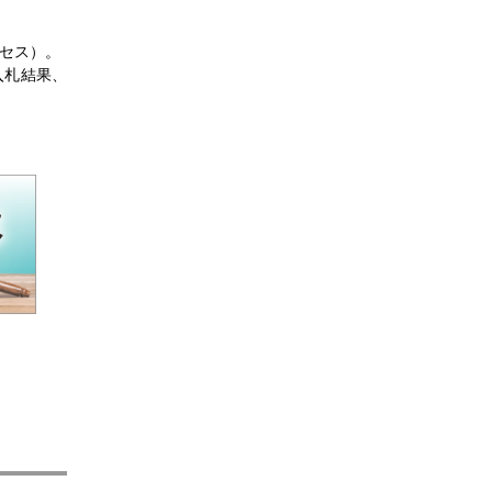
聞
セス）。
入札結果、
聞