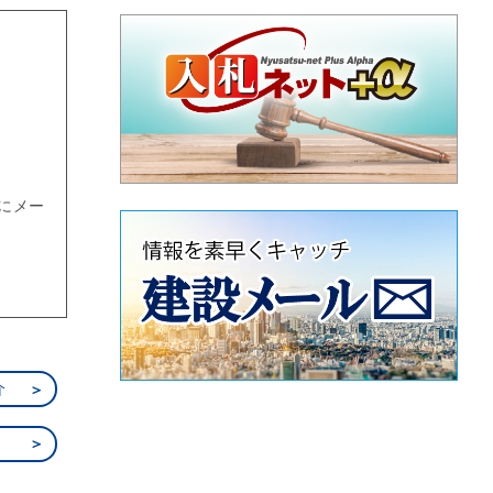
頃にメー
介