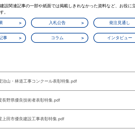
・建設関連記事の一部や紙面では掲載しきれなかった資料など、お役に
す。
果
入札公告
発注見通し
記事
コラム
インタビュー
025年度治山・林道工事コンクール表彰特集.pdf
25年度長野県優良技術者表彰特集.pdf
25年度上田市優良建設工事表彰特集.pdf