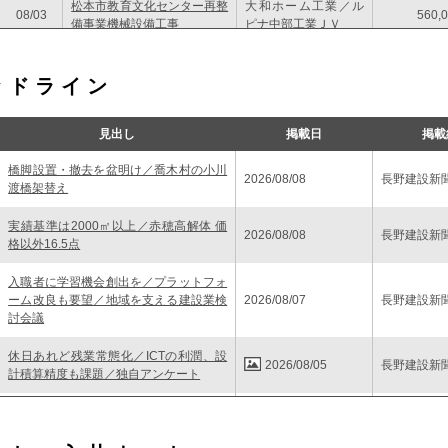
松本市教育文化センター再整
大和ホーム工業／ル
08/03
560,
備事業機械設備工事
ピナ中部工業ＪＶ
（仮称）松本市第一学校給食
アイネット／ウィル
08/03
センター整備事業電気設備工
692,
ッドライン
トスＪＶ
事
見出し
掲載日
掲載
橋脚設置・撤去を盆明け／喬木村の小川
2026/08/08
長野建設新
渡橋架替え
実績基準は2000㎡以上／赤穂高解体 価
2026/08/08
長野建設新
格以外16.5点
入職者に学習機会創出を／プラットフォ
ーム改良も要望／地域を支える建設業検
2026/08/07
長野建設新
討会議
休日あれど残業常態化／ICTの利潤、設
2026/08/05
長野建設新
計積算精度も課題／独自アンケート
体育館建設へ基礎調査／第五中改築など
2026/08/05
長野建設新
継続事業も推進／26～28年度実施計画