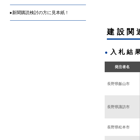
◇ 2025年
▸
新聞購読検討の方に見本紙！
◇ 2025年
建設関
◇ 2025年
◇ 2025年
入札結
◇ 2025年
発注者名
長野県飯山市
長野県諏訪市
長野県松本市