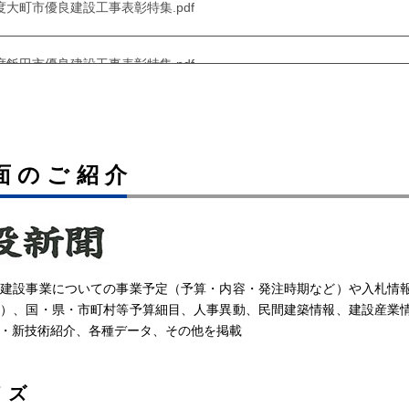
25年度大町市優良建設工事表彰特集.pdf
25年度飯田市優良建設工事表彰特集.pdf
25年度木曽町優良建設工事表彰特集.pdf
面のご紹介
025年度駒ヶ根市優良建設工事表彰特集.pdf
25年度松本市優良建設工事表彰特集.pdf
う建設事業についての事業予定（予算・内容・発注時期など）や入札情
25年度塩尻市優良建設工事表彰特集.pdf
果）、国・県・市町村等予算細目、人事異動、民間建築情報、建設産業
・新技術紹介、各種データ、その他を掲載
025年度国土交通省優良工事・業務等表彰特集.pdf
イズ
25年度中野市優良建設工事表彰特集.pdf