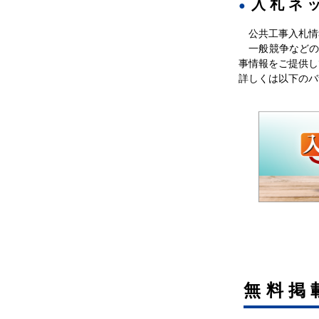
入札ネ
長野県伊那建設事
務所
公共工事入札情
一般競争などの
長野県施設課
事情報をご提供し
詳しくは以下のバ
無料掲