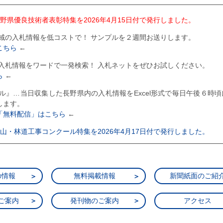
度長野県優良技術者表彰特集を2026年4月15日付で発行しました。
全域の入札情報を低コストで！ サンプルを２週間お送りします。
こちら
←
の入札情報をワードで一発検索！ 入札ネットをぜひお試しください。
ら
←
ール』…当日収集した長野県内の入札情報をExcel形式で毎日午後６時
します。
「無料配信」はこちら
←
度治山・林道工事コンクール特集を2026年4月17日付で発行しました。
度上田市優良建設工事表彰特集を2025年12月24日付で発行しました。
度大町市優良建設工事表彰特集を2025年12月10日付で発行しました。
の情報
無料掲載情報
新聞紙面のご紹
度飯田市優良建設工事表彰特集を2025年12月5日付で発行しました。
ご案内
発刊物のご案内
アクセス
度木曽町優良建設工事表彰特集を2025年11月26日付で発行しました。
度駒ヶ根市優良建設工事表彰特集を2025年11月21日付で発行しました。