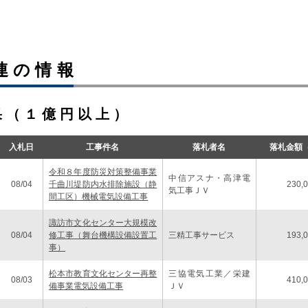
度松本市優良建設工事表彰特集を2025年10月29日付で発行しました。
度塩尻市優良建設工事表彰特集を2025年10月22日付で発行しました。
連の情報
度国土交通省優良工事・業務等表彰特集を2025年9月26日付で発行しまし
度中野市優良建設工事表彰特集を2025年9月17日付で発行しました。
果（１億円以上）
度安曇野市優良建設工事表彰特集を2025年9月3日付で発行しました。
入札日
工事件名
落札者名
落札金額
令和８年度防災対策整備事業
中信アスナ・高津電
08/04
千曲川堤防内水排除施設（静
230,
気工事ＪＶ
間工区）機械電気設備工事
諏訪市文化センター大規模改
08/04
修工事（舞台機構設備設置工
三精工事サービス
193,
事）
松本市教育文化センター再整
三協電気工業／栄建
08/03
410,
備事業電気設備工事
ＪＶ