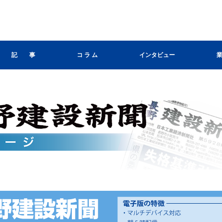
記 事
コ ラ ム
インタビュー