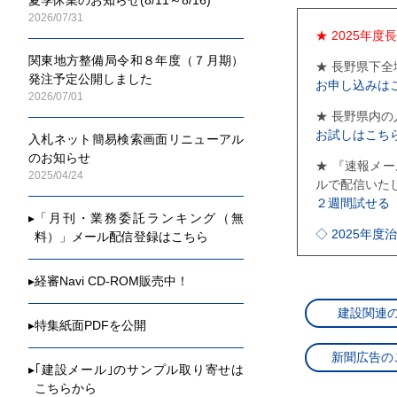
2026/07/31
★ 2025年
関東地方整備局令和８年度（７月期）
★ 長野県下
発注予定公開しました
お申し込みは
2026/07/01
★ 長野県内
お試しはこち
入札ネット簡易検索画面リニューアル
のお知らせ
★ 『速報メ
2025/04/24
ルで配信いた
２週間試せる
▸
「月刊・業務委託ランキング（無
◇ 2025年
料）」メール配信登録はこちら
◇ 2025年
▸
経審Navi CD-ROM販売中！
◇ 2025年
建設関連
▸
特集紙面PDFを公開
◇ 2025年
新聞広告の
◇ 2025年
▸
｢建設メール｣のサンプル取り寄せは
こちらから
◇ 2025年