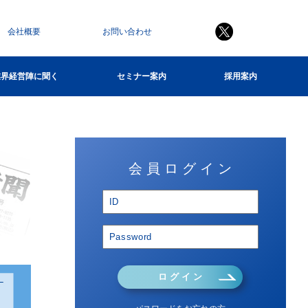
会社概要
お問い合わせ
業界経営陣に聞く
セミナー案内
採用案内
会 員 ロ グ イ ン
ロ グ イ ン