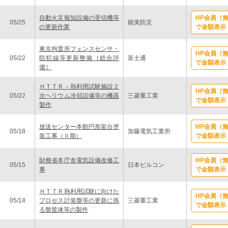
自動火災報知設備の受信機等
HP会員（
05/25
能美防災
の更新作業
で金額表示
東京拘置所フェンスセンサ・
HP会員（
05/22
防犯線等更新整備［総合評
富士通
で金額表示
価］
ＨＴＴＲ－熱利用試験施設２
HP会員（
05/22
次ヘリウム冷却設備等の機器
三菱重工業
で金額表示
製作
放送センター本館円形架台塗
HP会員（
05/18
加藤電気工業所
装工事（Ⅱ期）
で金額表示
財務省本庁舎電気設備改修工
HP会員（
05/15
日本ビルコン
事
で金額表示
ＨＴＴＲ熱利用試験に向けた
HP会員（
05/14
プロセス計装盤等の更新に係
三菱重工業
で金額表示
る盤筐体等の製作