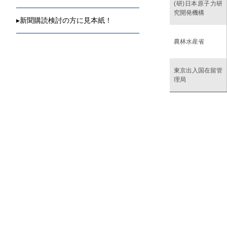
(研)日本原子力研
究開発機構
▸
新聞購読検討の方に見本紙！
農林水産省
東京出入国在留管
理局