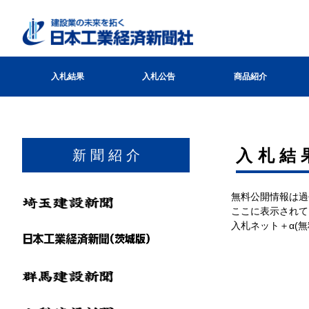
入札結果
入札公告
商品紹介
⼊札結
新 聞 紹 介
無料公開情報は過
ここに表示されて
入札ネット＋α(