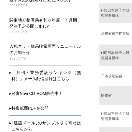
2026/07/31
(研)日本原子力研
究開発機構
関東地方整備局令和８年度（７月期）
発注予定公開しました
2026/07/01
法務省東京拘置所
入札ネット簡易検索画面リニューアル
のお知らせ
(研)日本原子力研
究開発機構
2025/04/24
▸
「月刊・業務委託ランキング（無
日本放送協会
料）」メール配信登録はこちら
▸
経審Navi CD-ROM販売中！
財務省
▸
特集紙面PDFを公開
(研)日本原子力研
究開発機構
▸
｢建設メール｣のサンプル取り寄せは
こちらから