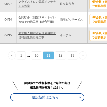
クライストロン電源メンテナ
HP会員（
05/07
日立製作所
ンス作業
で金額表示
合同庁舎（別館２６）トイレ
HP会員（
04/24
南海ビルサービス
改修その他工事［総合評価］
で金額表示
東京出入国在留管理局自動火
HP会員（
04/15
ホーチキ
災報知設備改修工事
で金額表示
＜
1
…
10
11
12
13
＞
紙媒体での情報収集をご希望の方は
建設新聞を御覧ください。
建設新聞はこちら