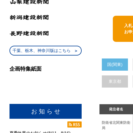
入札
お申
千葉、栃木、神奈川版はこちら
国(関東)
企画特集紙面
東京都
発注者名
お 知 ら せ
防衛省北関東防衛
局
夏季休業のお知らせ(8/11～8/16)