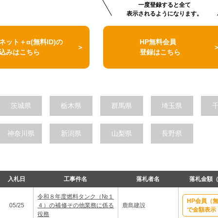
一度登録すると全て
表示されるようになります。
ネット＋α(無料ID)の
HP無料会員
込みはこちら
登録はこちら
茨城県
栃木県
群馬県
埼玉県
神奈川県
新潟県
山梨県
長野県
入札日
工事件名
落札者名
落札金額
令和８年度燃料タンク（№１
HP会員（
05/25
４）の補修その他業務に係る
鹿島建設
で金額表示
役務