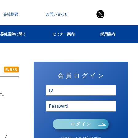
会社概要
お問い合わせ
業界経営陣に聞く
セミナー案内
採用案内
会 員 ロ グ イ ン
す。
ロ グ イ ン