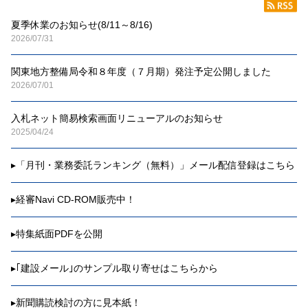
夏季休業のお知らせ(8/11～8/16)
2026/07/31
関東地方整備局令和８年度（７月期）発注予定公開しました
2026/07/01
入札ネット簡易検索画面リニューアルのお知らせ
2025/04/24
▸
「月刊・業務委託ランキング（無料）」メール配信登録はこちら
▸
経審Navi CD-ROM販売中！
▸
特集紙面PDFを公開
▸
｢建設メール｣のサンプル取り寄せはこちらから
▸
新聞購読検討の方に見本紙！