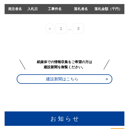
発注者名
入札日
工事件名
落札者名
落札金額（千円）
＜
1
…
3
紙媒体での情報収集をご希望の方は
建設新聞を御覧ください。
建設新聞はこちら
お 知 ら せ