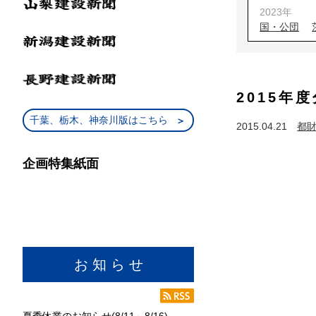
2023年
国・公団
2022年
国・公団
2021年
2015年
国・公団
2020年
千葉、栃木、神奈川版はこちら
2015.04.21
都
国・公団
2019年
企画特集紙面
国・公団
2018年
国・公団
2017年
国・公団
2016年
お 知 ら せ
国・公団
2015年
国・公団
夏季休業のお知らせ(8/11～8/16)