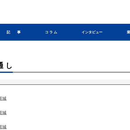
記 事
コ ラ ム
インタビュー
通し
茨城
茨城
茨城