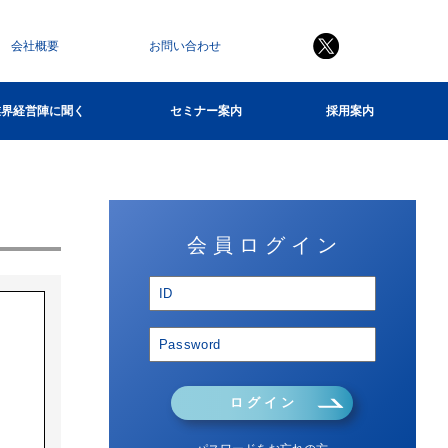
会社概要
お問い合わせ
業界経営陣に聞く
セミナー案内
採用案内
会 員 ロ グ イ ン
ロ グ イ ン