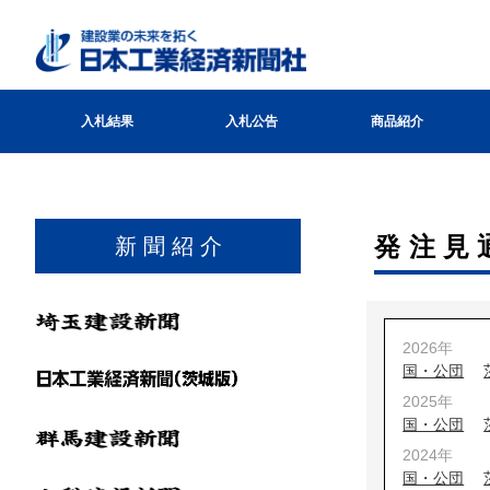
入札結果
入札公告
商品紹介
発注見
新 聞 紹 介
2026年
国・公団
2025年
国・公団
2024年
国・公団