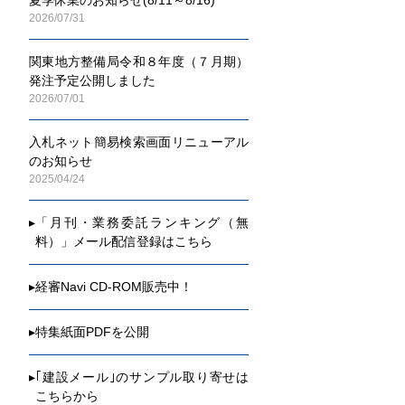
2014年
2026/07/31
国・公団
2013年
関東地方整備局令和８年度（７月期）
国・公団
発注予定公開しました
2012年
2026/07/01
国・公団
2011年
入札ネット簡易検索画面リニューアル
国・公団
のお知らせ
2025/04/24
▸
「月刊・業務委託ランキング（無
料）」メール配信登録はこちら
▸
経審Navi CD-ROM販売中！
▸
特集紙面PDFを公開
▸
｢建設メール｣のサンプル取り寄せは
こちらから