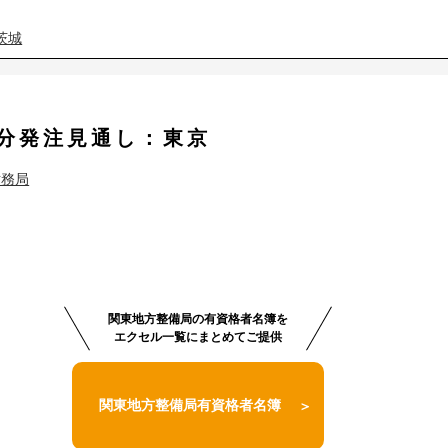
茨城
茨城
度分発注見通し：東京
茨城
埼玉
財務局
茨城
埼玉
茨城
埼玉
茨城
埼玉
関東地方整備局の有資格者名簿を
茨城
埼玉
エクセル一覧にまとめてご提供
茨城
埼玉
関東地方整備局有資格者名簿
茨城
埼玉
東京