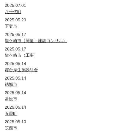
2019年
2025.07.01
国・公団
茨城
埼玉
八千代町
2018年
2025.05.23
国・公団
茨城
埼玉
下妻市
2017年
2025.05.17
国・公団
茨城
埼玉
龍ケ崎市（測量・建設コンサル）
2016年
2025.05.17
国・公団
茨城
埼玉
龍ケ崎市（工事）
2015年
2025.05.14
国・公団
茨城
埼玉
東京
霞台厚生施設組合
2014年
2025.05.14
国・公団
茨城
群馬
埼玉
東京
結城市
2013年
2025.05.14
国・公団
茨城
群馬
埼玉
常総市
2012年
2025.05.14
国・公団
茨城
群馬
埼玉
新潟
山梨
五霞町
2011年
2025.05.10
国・公団
筑西市