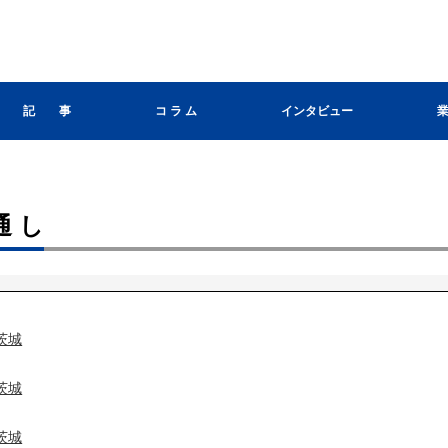
記 事
コ ラ ム
インタビュー
通し
茨城
茨城
茨城