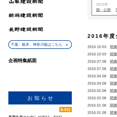
2023年
国・公団
2022年
国・公団
2021年
2016年
国・公団
2020年
千葉、栃木、神奈川版はこちら
2016.10.03
関東
国・公団
2016.10.03
関東
2019年
企画特集紙面
国・公団
2016.07.08
関東
2018年
2016.07.08
関東
国・公団
2016.04.08
関東
2017年
2016.04.08
関東
国・公団
2016.02.08
関東
2016年
お 知 ら せ
2016.02.08
関東
国・公団
2016.01.08
関東
2015年
国・公団
2016.01.08
関東
夏季休業のお知らせ(8/11～8/16)