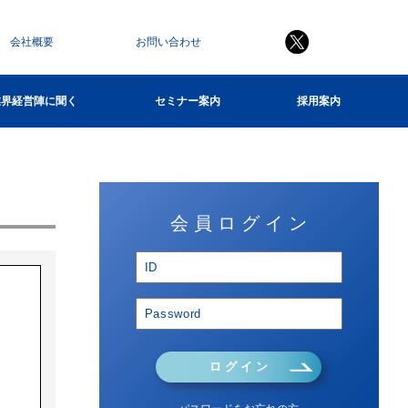
会社概要
お問い合わせ
業界経営陣に聞く
セミナー案内
採用案内
会 員 ロ グ イ ン
ロ グ イ ン