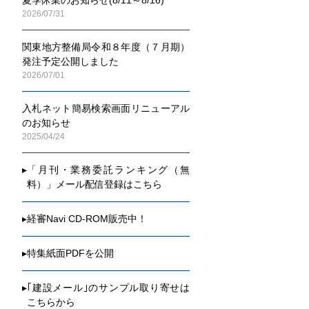
2014年
2026/07/31
国・公団
2013年
関東地方整備局令和８年度（７月期）
国・公団
発注予定公開しました
2012年
2026/07/01
国・公団
2011年
入札ネット簡易検索画面リニューアル
国・公団
のお知らせ
2025/04/24
▸
「月刊・業務委託ランキング（無
料）」メール配信登録はこちら
▸
経審Navi CD-ROM販売中！
▸
特集紙面PDFを公開
▸
｢建設メール｣のサンプル取り寄せは
こちらから