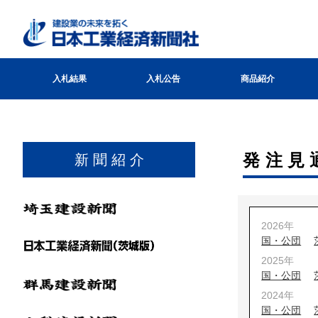
入札結果
入札公告
商品紹介
発注見
新 聞 紹 介
2026年
国・公団
2025年
国・公団
2024年
国・公団