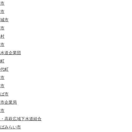
総市
田市
茨城市
方市
浦村
岡市
北水道企業団
洗町
千代町
東市
久市
くば市
立市企業局
立市
立・高萩広域下水道組合
くばみらい市