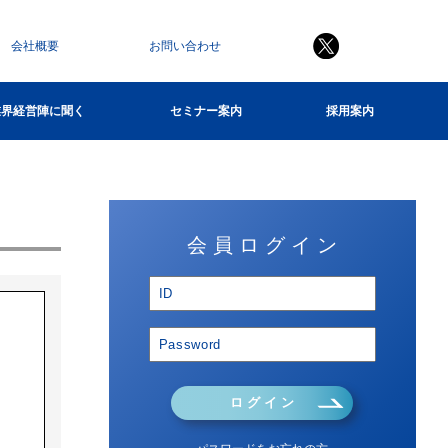
会社概要
お問い合わせ
業界経営陣に聞く
セミナー案内
採用案内
会 員 ロ グ イ ン
ロ グ イ ン