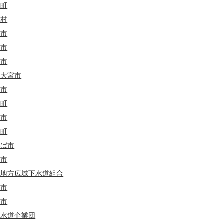
城町
茨城
群馬
埼玉
東京
浦村
栖市
茨城
群馬
埼玉
嶋市
西市
茨城
群馬
埼玉
新潟
山梨
陸大宮市
久市
里町
田市
洗町
くば市
浦市
手地方広域下水道組合
城市
岡市
北水道企業団