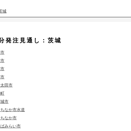
茨城
茨城
度分発注見通し：茨城
茨城
埼玉
妻市
茨城
埼玉
敷市
茨城
埼玉
萩市
珂市
茨城
埼玉
陸太田市
子町
茨城
埼玉
茨城市
たちなか市水道
茨城
埼玉
たちなか市
茨城
埼玉
東京
くばみらい市