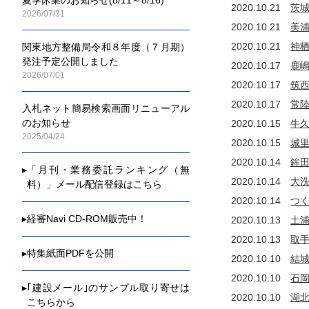
2014年
2020.10.21
茨
2026/07/31
国・公団
2020.10.21
美
2013年
2020.10.21
神
関東地方整備局令和８年度（７月期）
国・公団
発注予定公開しました
2020.10.17
鹿
2012年
2026/07/01
2020.10.17
筑
国・公団
2020.10.17
常
2011年
入札ネット簡易検索画面リニューアル
国・公団
のお知らせ
2020.10.15
牛
2025/04/24
2020.10.15
城
2020.10.14
鉾
▸
「月刊・業務委託ランキング（無
2020.10.14
大
料）」メール配信登録はこちら
2020.10.14
つ
▸
経審Navi CD-ROM販売中！
2020.10.13
土
2020.10.13
取
▸
特集紙面PDFを公開
2020.10.10
結
2020.10.10
石
▸
｢建設メール｣のサンプル取り寄せは
2020.10.10
湖
こちらから