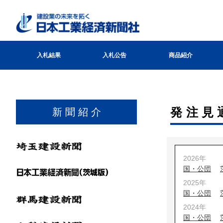
入札結果
入札公告
商品紹介
発注見
新 聞 紹 介
2026年
国・公団
2025年
国・公団
2024年
国・公団