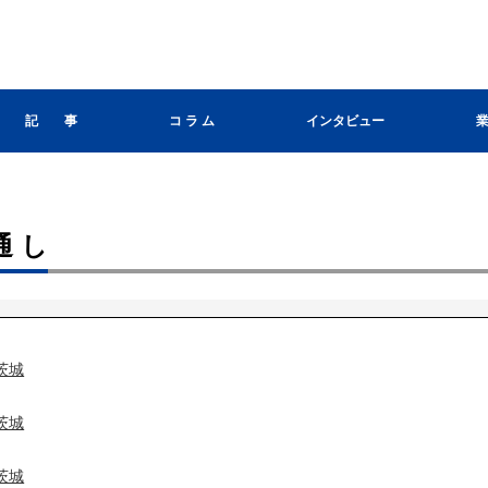
記 事
コ ラ ム
インタビュー
通し
茨城
茨城
茨城