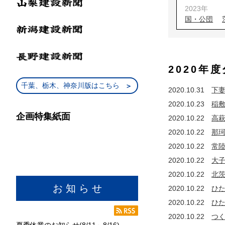
2023年
国・公団
2022年
国・公団
2021年
2020年
国・公団
2020年
千葉、栃木、神奈川版はこちら
2020.10.31
下
国・公団
2020.10.23
稲
2019年
企画特集紙面
国・公団
2020.10.22
高
2018年
2020.10.22
那
国・公団
2020.10.22
常
2017年
2020.10.22
大
国・公団
2020.10.22
北
2016年
お 知 ら せ
2020.10.22
ひ
国・公団
2020.10.22
ひ
2015年
国・公団
2020.10.22
つ
夏季休業のお知らせ(8/11～8/16)