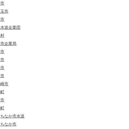
河市
美玉市
来市
南水道企業団
海村
立市企業局
東市
間市
立市
戸市
ケ崎市
城町
西市
根町
たちなか市水道
たちなか市