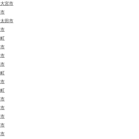
陸大宮市
手市
陸太田市
戸市
霞町
妻市
栖市
嶋市
見町
敷市
里町
珂市
谷市
萩市
河市
川市