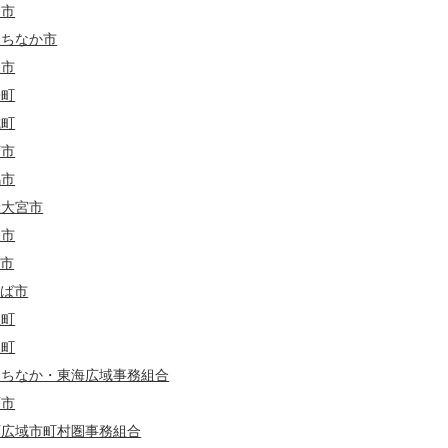
栖市
茨城
群馬
埼玉
東京
たちなか市
久市
茨城
群馬
埼玉
子町
城町
茨城
群馬
埼玉
新潟
山梨
河市
嶋市
陸大宮市
東市
戸市
くば市
里町
根町
たちなか・東海広域事務組合
西市
西広域市町村圏事務組合