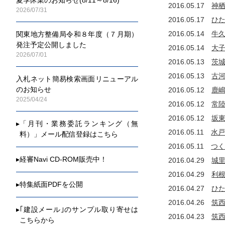
2014年
2016.05.17
神
2026/07/31
国・公団
2016.05.17
ひ
2013年
2016.05.14
牛
関東地方整備局令和８年度（７月期）
国・公団
発注予定公開しました
2016.05.14
大
2012年
2026/07/01
2016.05.13
茨
国・公団
2016.05.13
古
2011年
入札ネット簡易検索画面リニューアル
国・公団
のお知らせ
2016.05.12
鹿
2025/04/24
2016.05.12
常
2016.05.12
坂
▸
「月刊・業務委託ランキング（無
2016.05.11
水
料）」メール配信登録はこちら
2016.05.11
つ
▸
経審Navi CD-ROM販売中！
2016.04.29
城
2016.04.29
利
▸
特集紙面PDFを公開
2016.04.27
ひ
2016.04.26
筑
▸
｢建設メール｣のサンプル取り寄せは
2016.04.23
筑
こちらから