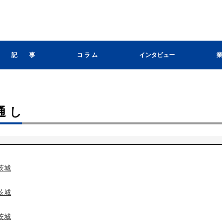
記 事
コ ラ ム
インタビュー
通し
茨城
茨城
茨城