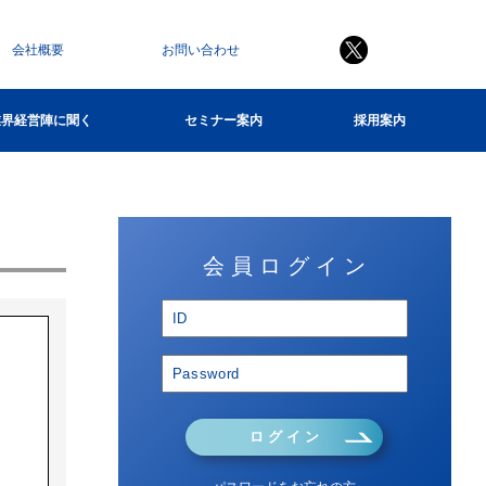
会社概要
お問い合わせ
業界経営陣に聞く
セミナー案内
採用案内
会 員 ロ グ イ ン
ロ グ イ ン