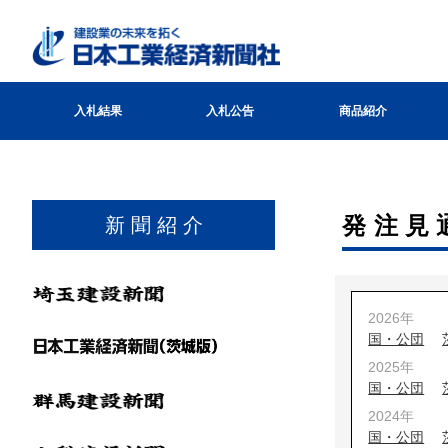
入札結果
入札公告
商品紹介
発注見
新 聞 紹 介
2026年
国・公団
2025年
国・公団
2024年
国・公団