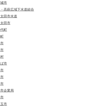
茨城市
立・高萩広域下水道組合
陸太田市水道
陸太田市
千代町
見町
城市
方市
浦村
くば市
田市
敷市
谷市
立市企業局
立市
美玉市