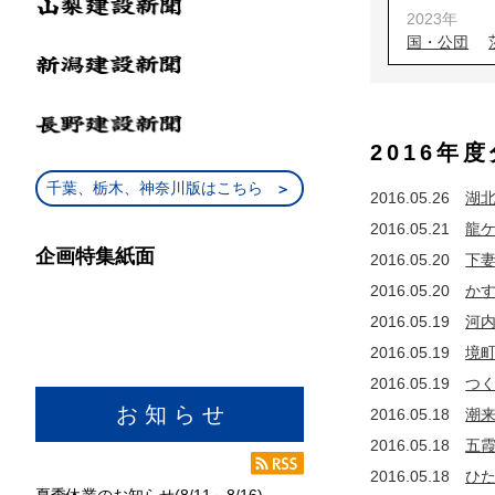
2023年
国・公団
2022年
国・公団
2021年
2016年
国・公団
2020年
千葉、栃木、神奈川版はこちら
2016.05.26
湖
国・公団
2016.05.21
龍
2019年
企画特集紙面
国・公団
2016.05.20
下
2018年
2016.05.20
か
国・公団
2016.05.19
河
2017年
2016.05.19
境
国・公団
2016.05.19
つ
2016年
お 知 ら せ
2016.05.18
潮
国・公団
2016.05.18
五
2015年
国・公団
2016.05.18
ひ
夏季休業のお知らせ(8/11～8/16)