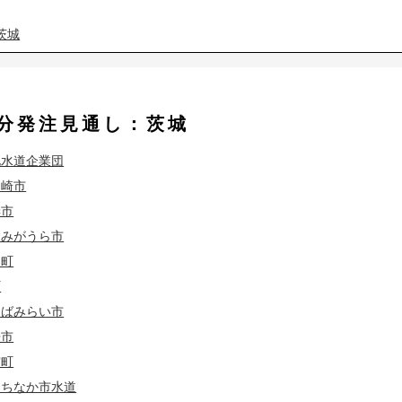
茨城
茨城
度分発注見通し：茨城
茨城
埼玉
北水道企業団
茨城
埼玉
ケ崎市
茨城
埼玉
妻市
すみがうら市
茨城
埼玉
内町
町
茨城
埼玉
くばみらい市
来市
茨城
埼玉
霞町
茨城
埼玉
東京
たちなか市水道