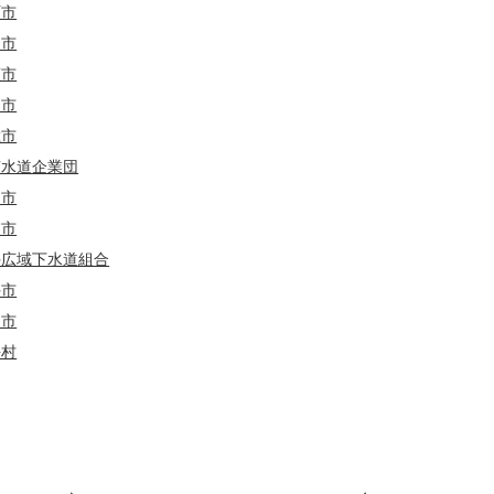
珂市
岡市
萩市
戸市
総市
南水道企業団
川市
浦市
手広域下水道組合
手市
間市
海村