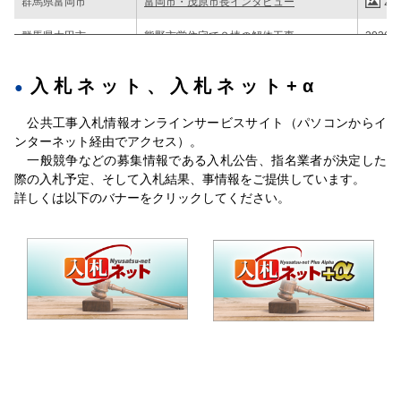
群馬県富岡市
富岡市・茂原市長インタビュー
202
群馬県太田市
熊野市営住宅で２棟の解体工事
2026/0
民間工事情報
本所庁舎耐震改修工を ８月下旬指名通知
202
入札ネット、入札ネット+α
群馬県建築課
ぐんまアリーナを改修 27年度以降に工事
2026/0
公共工事入札情報オンラインサービスサイト（パソコンからイ
群馬県沼田土木事務所
下平工区で路体盛土および路床盛土工事
202
ンターネット経由でアクセス）。
一般競争などの募集情報である入札公告、指名業者が決定した
際の入札予定、そして入札結果、事情報をご提供しています。
詳しくは以下のバナーをクリックしてください。