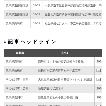
群馬県道路整備課
08/07
一般県道下里見安中線西毛広域幹線道路（高崎
群馬県道路整備課
08/07
主要地方道前橋安中富岡線西毛広域幹線道路（高
群馬県高崎市
08/07
総合保健センター・市立中央図書館ＬＥＤ照明
記事ヘッドライン
事業者
見出し
掲
群馬県高崎市
高崎市は小学校の空調設備を本格化へ
2026/0
群馬県前橋市
前橋市が広瀬保育所を来年度工事
202
その他記事（民間）
天然温泉施設の日本基礎ヴィレッジを建設
202
その他記事（公共）
地籍調査の状況示す
2026/0
群馬県吉岡町
新規産業団地の今後の整備計画
2026/0