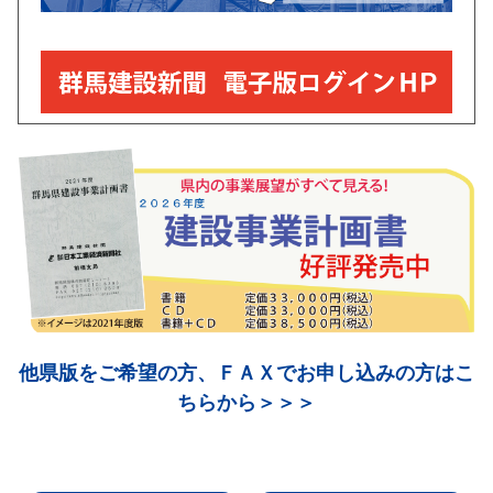
日本工業経済新聞社ＨＰの群馬版
「電子版ログインはこちら」からアクセス
新聞のご購読のお申込みは
＞＞＞
こちらから
＜＜＜
無料見本紙・広告掲載・発刊物の申込み等は
フリーダイヤル
0120-21-3132
または
こちら
からお問い合わせ下さい
他県版をご希望の方、ＦＡＸでお申し込みの方はこ
紙面のご紹介
発刊物のご紹介
無料閲覧コーナー
ちらから＞＞＞